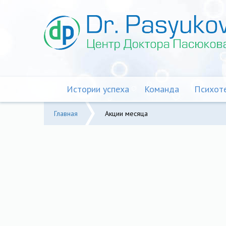
Перейти
к
основному
содержанию
Истории успеха
Команда
Психот
Главная
Акции месяца