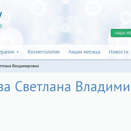
НАША М
ерапия
Косметология
Акции месяца
Новости
етлана Владимировна
ва Светлана Владими