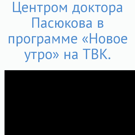
Центром доктора
Пасюкова в
программе «Новое
утро» на ТВК.