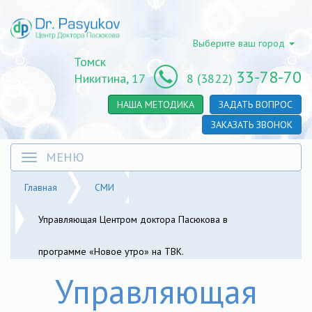
Перейти
к
основному
Выберите ваш город
содержанию
Томск
33-78-70
Никитина, 17
8 (3822)
НАША МЕТОДИКА
ЗАДАТЬ ВОПРОС
ЗАКАЗАТЬ ЗВОНОК
МЕНЮ
Toggle
navigation
Главная
СМИ
Управляющая Центром доктора Пасюкова в
программе «Новое утро» на ТВК.
Управляющая